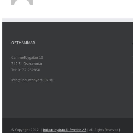
ÖSTHAMMAR
Gammelbygatan 18
742 34 Östhammar
Tel: 0173-252850
info@industrihydraulik.se
© Copyright 2012 -
|
Industrihydraulik Sweden AB
| All Rights Reserved |