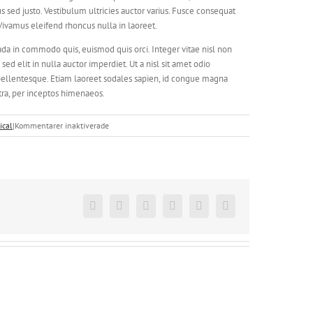
us sed justo. Vestibulum ultricies auctor varius. Fusce consequat
. Vivamus eleifend rhoncus nulla in laoreet.
a in commodo quis, euismod quis orci. Integer vitae nisl non
d elit in nulla auctor imperdiet. Ut a nisl sit amet odio
 pellentesque. Etiam laoreet sodales sapien, id congue magna
stra, per inceptos himenaeos.
för
ical
|
Kommentarer inaktiverade
Fusce
nisi
malesuada
in
commodo
quis,
Facebook
Twitter
Reddit
LinkedIn
Pinterest
Vk
euismod
quis
orci
on
augue
ullamcorpers.