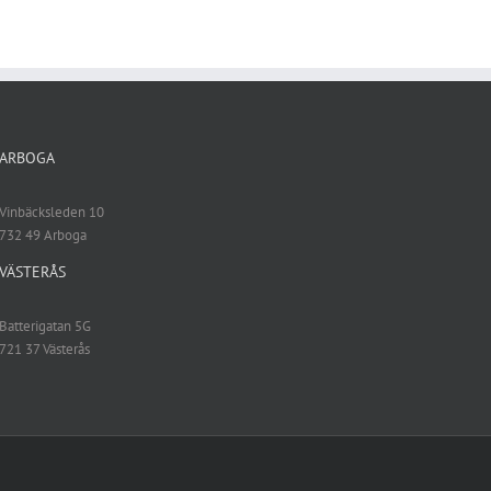
ARBOGA
Vinbäcksleden 10
732 49 Arboga
VÄSTERÅS
Batterigatan 5G
721 37 Västerås