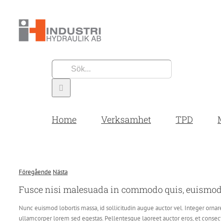
Fortsätt
till
innehållet
Sök
efter:
Home
Verksamhet
TPD
Föregående
Nästa
Fusce nisi malesuada in commodo quis, euismod 
Nunc euismod lobortis massa, id sollicitudin augue auctor vel. Integer ornare
ullamcorper lorem sed egestas. Pellentesque laoreet auctor eros, et consec