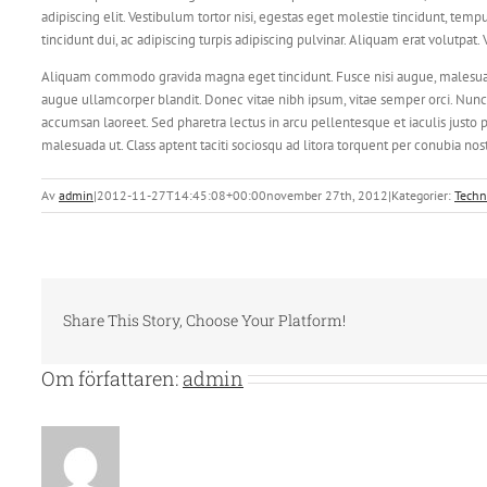
adipiscing elit. Vestibulum tortor nisi, egestas eget molestie tincidunt, temp
tincidunt dui, ac adipiscing turpis adipiscing pulvinar. Aliquam erat volutpat
Aliquam commodo gravida magna eget tincidunt. Fusce nisi augue, malesuad
augue ullamcorper blandit. Donec vitae nibh ipsum, vitae semper orci. Nunc se
accumsan laoreet. Sed pharetra lectus in arcu pellentesque et iaculis justo
malesuada ut. Class aptent taciti sociosqu ad litora torquent per conubia no
Av
admin
|
2012-11-27T14:45:08+00:00
november 27th, 2012
|
Kategorier:
Techn
Share This Story, Choose Your Platform!
Om författaren:
admin