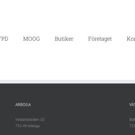
TPD
MOOG
Butiker
Företaget
Ko
ARBOGA
VÄ
Vinbäcksleden 10
Bat
732 49 Arboga
721