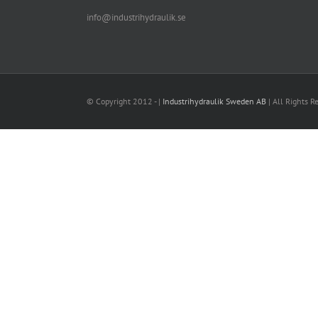
info@industrihydraulik.se
© Copyright 2012 -
|
Industrihydraulik Sweden AB
| All Rights R